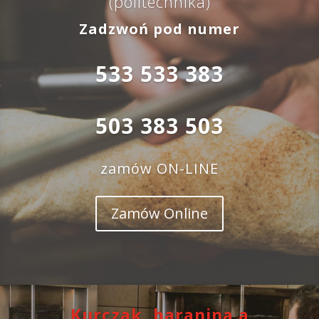
(politechnika)
Zadzwoń pod numer
533 533 383
503 383 503
zamów ON-LINE
Zamów Online
Kurczak, baranina a