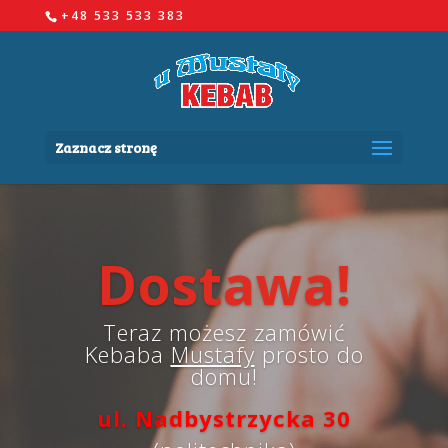
+48 533 533 383
Zaznacz stronę
Dostawa!
Teraz możesz zamówić
Kebaba
Mustafy
prosto do
domu!
ul. Nadbystrzycka
30