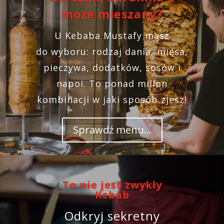
może mieszany?
U Kebaba Mustafy masz
do wyboru: rodzaj dania, mięsa,
pieczywa, dodatków, sosów i
napoi. To ponad milion
kombinacji w jaki sposób zjesz!
Sprawdź menu...
To nie jest zwykły
Kebab
Odkryj sekretny